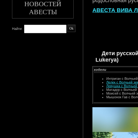
родословная рус
НОВОСТЕЙ
АВЕСТА ВИВА 
АВЕСТЫ
Найти:
Дети русской 
Lukerya)
кобели
Интриган с Волчьей
Лелек с Волчьей зе
Левушка с Волчьей
Матадор с Волчьей
Моисей с Волчьей 
Мышонок Гав с Вол